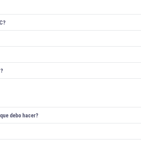
IC?
a?
o que debo hacer?